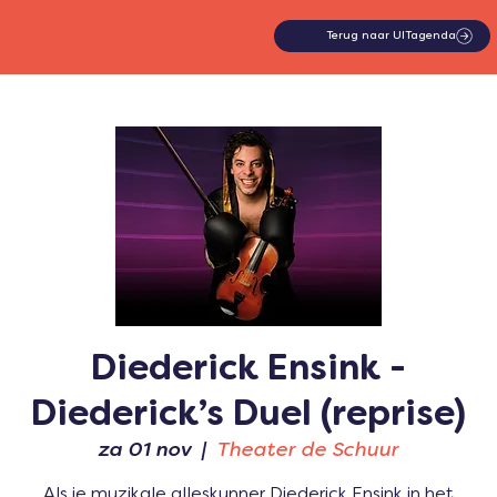
Terug naar UITagenda
Diederick Ensink -
Diederick’s Duel (reprise)
za 01 nov
  |  
Theater de Schuur
Als je muzikale alleskunner Diederick Ensink in het