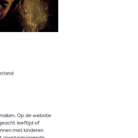
erland
 maken. Op de website 
eacht leeftijd of 
innen met kinderen 
est angstaanjagende 