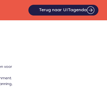
Terug naar UITagenda
en voor
ainment
panning,