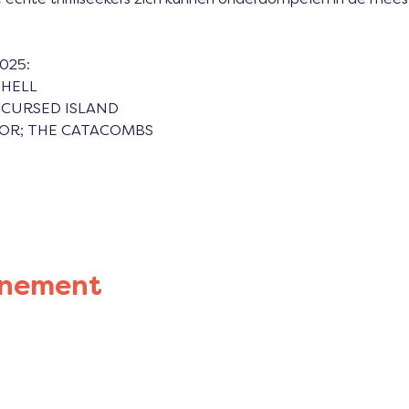
2025:
F HELL
S; CURSED ISLAND
RROR; THE CATACOMBS
enement