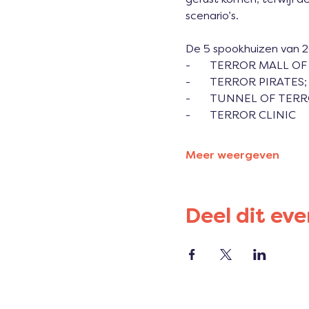
scenario’s.
De 5 spookhuizen van 
-       TERROR MALL O
-       TERROR PIRATE
-       TUNNEL OF TE
-       TERROR CLINIC
Meer weergeven
Deel dit ev