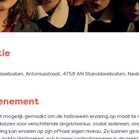
tie
daarbuiten, Antoniusstraat, 4758 AN Standdaarbuiten, Ned
venement
et mogelijk gemaakt om de halloween ervaring op maat te
 kiezen voor verschillende angstniveaus, zodat iedereen, ong
ng kan ervaren op zijn of haar eigen niveau. Zo kunnen gez
de echte thrillseekers zich kunnen onderdompelen in de me