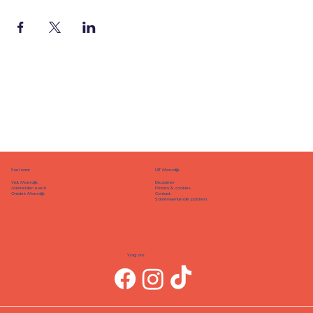
Snel naar
UIT Moerdijk
Disclaimer
Visit Moerdijk
Privacy & cookies
Aanmelden event
Contact
Ontdek Moerdijk
Samenwerkende partners
Volg ons