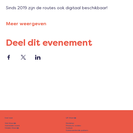
Sinds 2019 zijn de routes ook digitaal beschikbaar!
Meer weergeven
Deel dit evenement
Snel naar
UIT Moerdijk
Disclaimer
Visit Moerdijk
Privacy & cookies
Aanmelden event
Contact
Ontdek Moerdijk
Samenwerkende partners