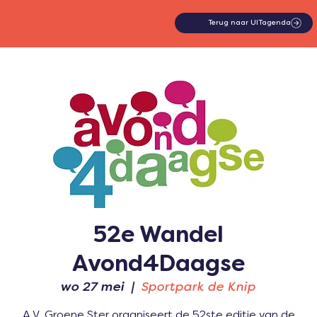
Terug naar UITagenda
52e Wandel
Avond4Daagse
wo 27 mei
  |  
Sportpark de Knip
A.V. Groene Ster organiseert de 52ste editie van de