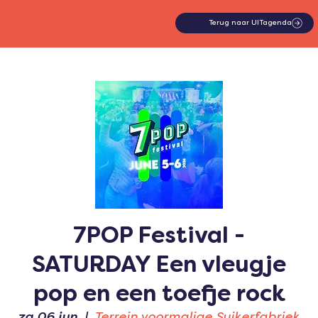
Terug naar UITagenda
7POP Festival -
SATURDAY Een vleugje
pop en een toefje rock
za 06 jun
  |  
Terrein voormalige Suikerfabriek