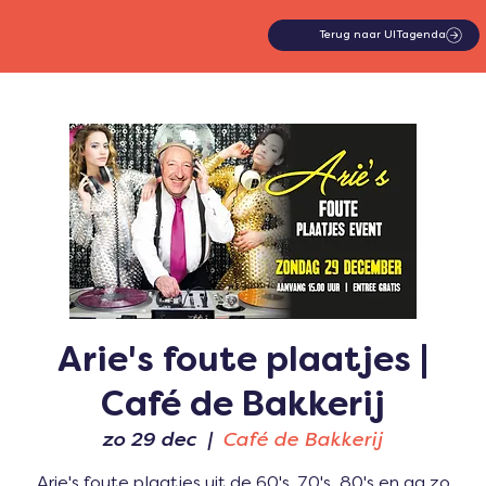
Terug naar UITagenda
Arie's foute plaatjes |
Café de Bakkerij
zo 29 dec
  |  
Café de Bakkerij
Arie's foute plaatjes uit de 60's, 70's, 80's en ga zo