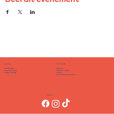
Deel dit evenement
Snel naar
UIT Moerdijk
Disclaimer
Visit Moerdijk
Privacy & cookies
Aanmelden event
Contact
Ontdek Moerdijk
Samenwerkende partners
Volg ons