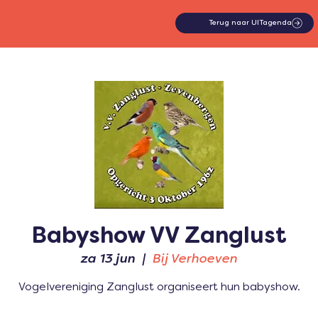
Terug naar UITagenda
Babyshow VV Zanglust
za 13 jun
  |  
Bij Verhoeven
Vogelvereniging Zanglust organiseert hun babyshow.