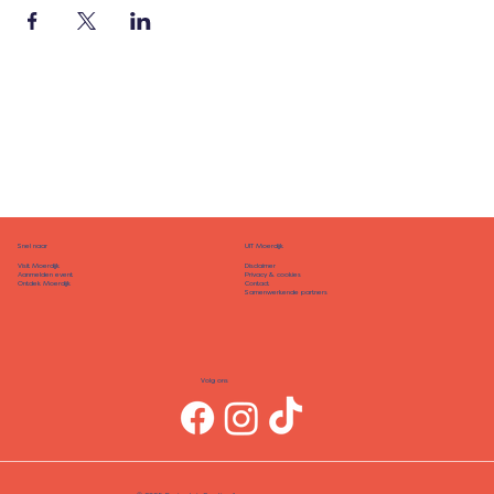
Snel naar
UIT Moerdijk
Disclaimer
Visit Moerdijk
Privacy & cookies
Aanmelden event
Contact
Ontdek Moerdijk
Samenwerkende partners
Volg ons