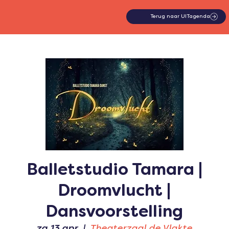
Terug naar UITagenda
Balletstudio Tamara |
Droomvlucht |
Dansvoorstelling
za 13 apr
  |  
Theaterzaal de Vlakte