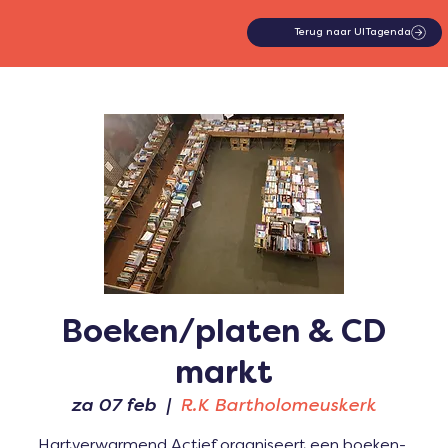
Terug naar UITagenda
Boeken/platen & CD
markt
za 07 feb
  |  
R.K Bartholomeuskerk
Hartverwarmend Actief organiseert een boeken-,