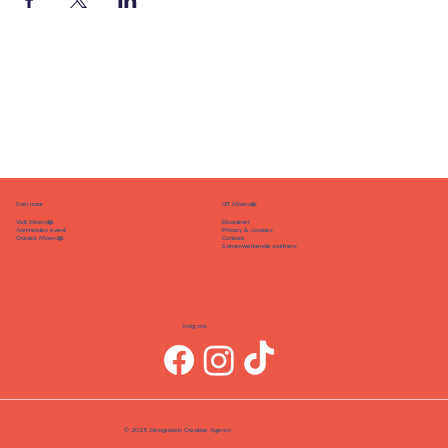
Snel naar
UIT Moerdijk
Disclaimer
Visit Moerdijk
Privacy & cookies
Aanmelden event
Contact
Ontdek Moerdijk
Samenwerkende partners
Volg ons
© 2025 Designstein Creative Agency