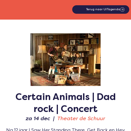
Terug naar UITagenda
Certain Animals | Dad
rock | Concert
za 14 dec
  |  
Theater de Schuur
Na 12 jaar I Saw Her Standing There, Get Back en Hey