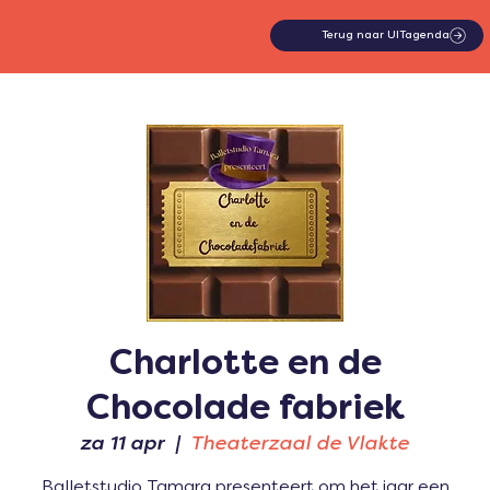
Terug naar UITagenda
Charlotte en de
Chocolade fabriek
za 11 apr
  |  
Theaterzaal de Vlakte
Balletstudio Tamara presenteert om het jaar een