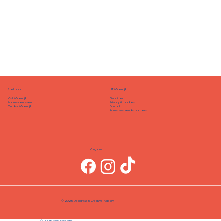
Snel naar
UIT Moerdijk
Disclaimer
Visit Moerdijk
Privacy & cookies
Aanmelden event
Contact
Ontdek Moerdijk
Samenwerkende partners
Volg ons
© 2025 Designstein Creative Agency
© 2025 Visit Moerdijk