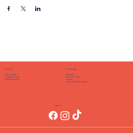
Snel naar
UIT Moerdijk
Disclaimer
Visit Moerdijk
Privacy & cookies
Aanmelden event
Contact
Ontdek Moerdijk
Samenwerkende partners
Volg ons