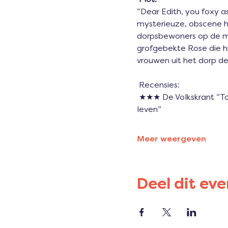
“Dear Edith, you foxy a
mysterieuze, obscene h
dorpsbewoners op de mat
grofgebekte Rose die hi
vrouwen uit het dorp d
 Recensies:
 ★★★ De Volkskrant “Topacteurs Jessie Buckley en Olivia Colman brengen een belegen burenruzie tot 
leven”
Meer weergeven
Deel dit ev