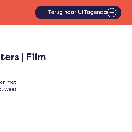
Terug naar UITagenda
ters | Film
men met
d. Wees
!