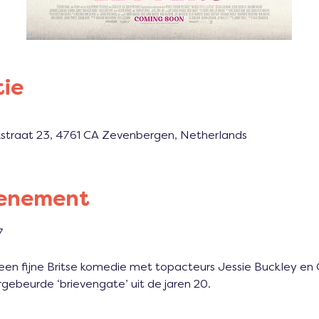
tie
kstraat 23, 4761 CA Zevenbergen, Netherlands
venement
7 
s een fijne Britse komedie met topacteurs Jessie Buckley en O
ebeurde ‘brievengate’ uit de jaren 20.