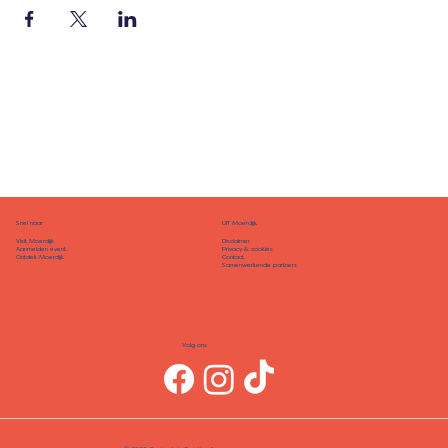
Snel naar
UIT Moerdijk
Disclaimer
Visit Moerdijk
Privacy & cookies
Aanmelden event
Contact
Ontdek Moerdijk
Samenwerkende partners
Volg ons