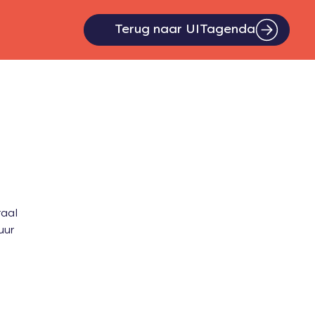
Terug naar UITagenda
raal
uur