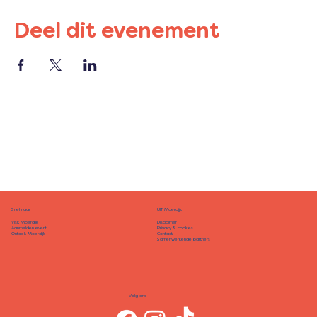
Deel dit evenement
Snel naar
UIT Moerdijk
Disclaimer
Visit Moerdijk
Privacy & cookies
Aanmelden event
Contact
Ontdek Moerdijk
Samenwerkende partners
Volg ons