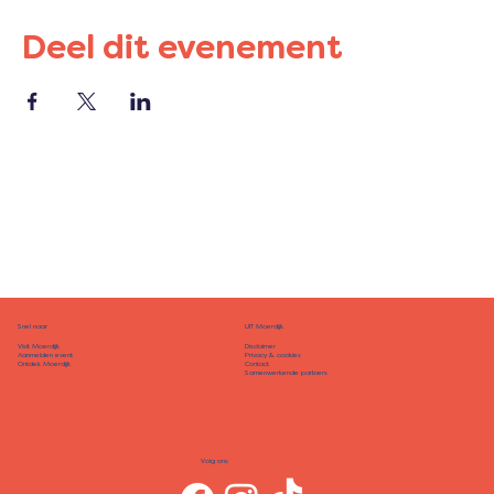
Deel dit evenement
Snel naar
UIT Moerdijk
Disclaimer
Visit Moerdijk
Privacy & cookies
Aanmelden event
Contact
Ontdek Moerdijk
Samenwerkende partners
Volg ons