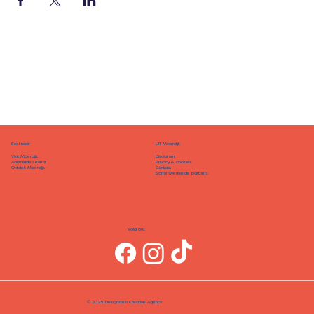
Snel naar
UIT Moerdijk
Disclaimer
Visit Moerdijk
Privacy & cookies
Aanmelden event
Contact
Ontdek Moerdijk
Samenwerkende partners
Volg ons
© 2025 Designstein Creative Agency