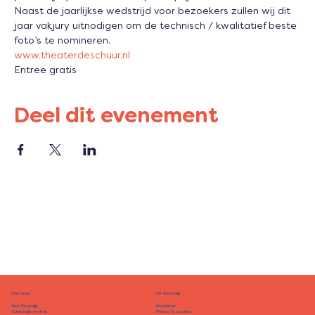
Naast de jaarlijkse wedstrijd voor bezoekers zullen wij dit 
jaar vakjury uitnodigen om de technisch / kwalitatief beste 
foto’s te nomineren.
www.theaterdeschuur.nl 
Entree gratis
Deel dit evenement
Snel naar
UIT Moerdijk
Disclaimer
Visit Moerdijk
Privacy & cookies
Aanmelden event