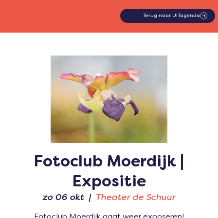
Terug naar UITagenda
Fotoclub Moerdijk |
Expositie
zo 06 okt
  |  
Theater de Schuur
Fotoclub Moerdijk gaat weer exposeren!