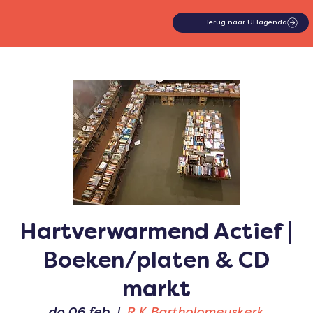
Terug naar UITagenda
Hartverwarmend Actief |
Boeken/platen & CD
markt
do 06 feb
  |  
R.K Bartholomeuskerk