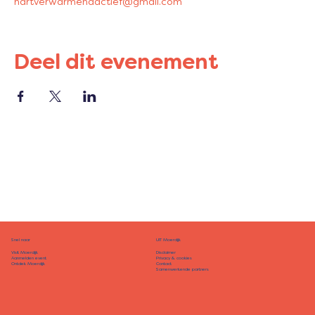
hartverwarmendactief@gmail.com
Deel dit evenement
Snel naar
UIT Moerdijk
Disclaimer
Visit Moerdijk
Privacy & cookies
Aanmelden event
Contact
Ontdek Moerdijk
Samenwerkende partners