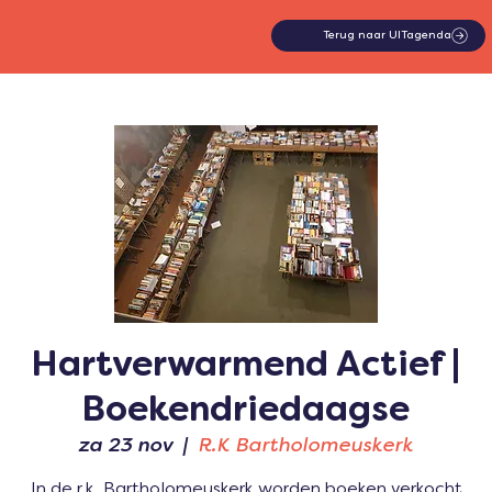
Terug naar UITagenda
Hartverwarmend Actief |
Boekendriedaagse
za 23 nov
  |  
R.K Bartholomeuskerk
In de r.k. Bartholomeuskerk worden boeken verkocht