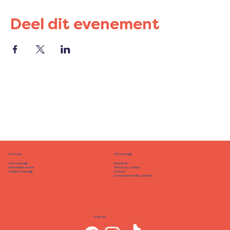
Deel dit evenement
Snel naar
UIT Moerdijk
Disclaimer
Visit Moerdijk
Privacy & cookies
Aanmelden event
Contact
Ontdek Moerdijk
Samenwerkende partners
Volg ons