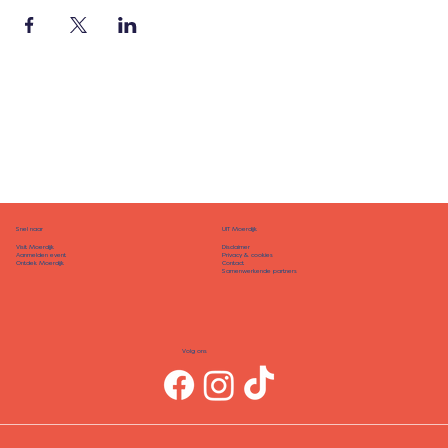
Snel naar
UIT Moerdijk
Disclaimer
Visit Moerdijk
Privacy & cookies
Aanmelden event
Contact
Ontdek Moerdijk
Samenwerkende partners
Volg ons