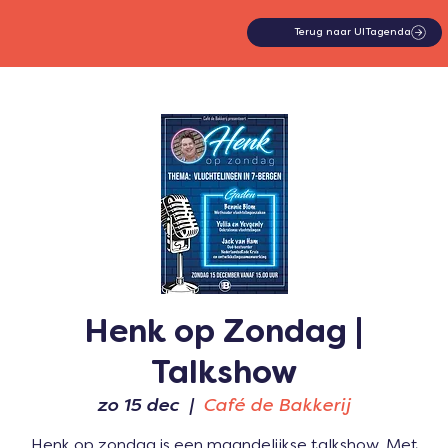
Terug naar UITagenda
Henk op Zondag |
Talkshow
zo 15 dec
  |  
Café de Bakkerij
Henk op zondag is een maandelijkse talkshow. Met