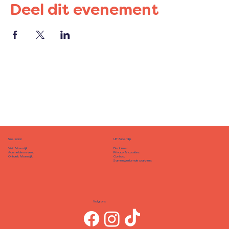
Deel dit evenement
Snel naar
UIT Moerdijk
Disclaimer
Visit Moerdijk
Privacy & cookies
Aanmelden event
Contact
Ontdek Moerdijk
Samenwerkende partners
Volg ons