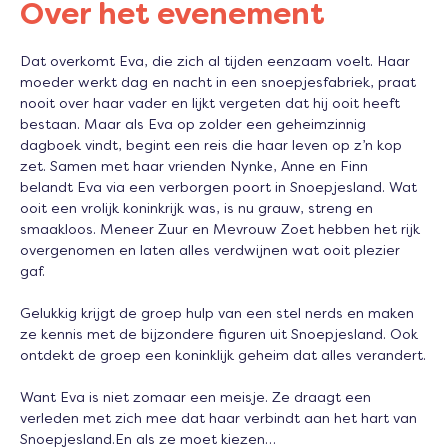
Over het evenement
Dat overkomt Eva, die zich al tijden eenzaam voelt. Haar 
moeder werkt dag en nacht in een snoepjesfabriek, praat 
nooit over haar vader en lijkt vergeten dat hij ooit heeft 
bestaan. Maar als Eva op zolder een geheimzinnig 
dagboek vindt, begint een reis die haar leven op z’n kop 
zet. Samen met haar vrienden Nynke, Anne en Finn 
belandt Eva via een verborgen poort in Snoepjesland. Wat 
ooit een vrolijk koninkrijk was, is nu grauw, streng en 
smaakloos. Meneer Zuur en Mevrouw Zoet hebben het rijk 
overgenomen en laten alles verdwijnen wat ooit plezier 
gaf.
Gelukkig krijgt de groep hulp van een stel nerds en maken 
ze kennis met de bijzondere figuren uit Snoepjesland. Ook 
ontdekt de groep een koninklijk geheim dat alles verandert.
Want Eva is niet zomaar een meisje. Ze draagt een 
verleden met zich mee dat haar verbindt aan het hart van 
Snoepjesland.En als ze moet kiezen…