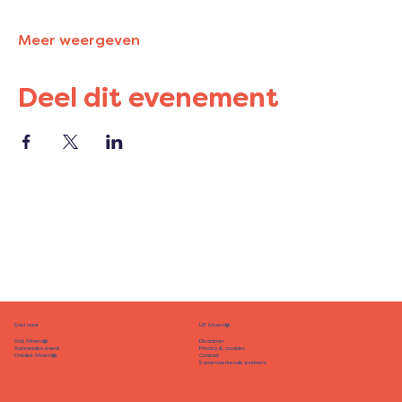
Meer weergeven
Deel dit evenement
Snel naar
UIT Moerdijk
Disclaimer
Visit Moerdijk
Privacy & cookies
Aanmelden event
Contact
Ontdek Moerdijk
Samenwerkende partners