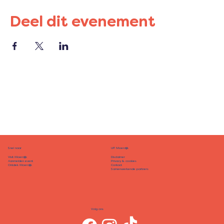
Deel dit evenement
Snel naar
UIT Moerdijk
Disclaimer
Visit Moerdijk
Privacy & cookies
Aanmelden event
Contact
Ontdek Moerdijk
Samenwerkende partners
Volg ons