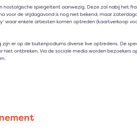
en nostalgische spiegeltent aanwezig. Deze zal nabij het fr
a voor de vrijdagavond is nog niet bekend, maar zaterdaga
ty’ waar enkele artiesten komen optreden (kaartverkoop voo
ijn er op de buitenpodiums diverse live optredens. De specif
r niet ontbreken. Via de sociale media worden bezoekers 
.     
enement