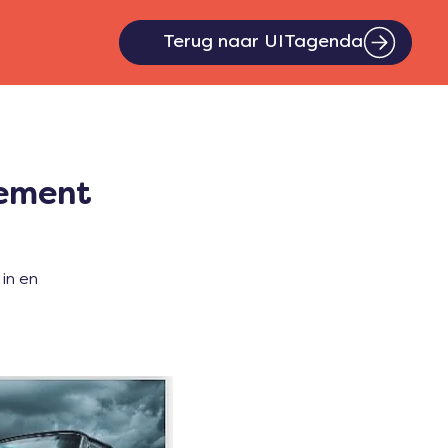
Terug naar UITagenda
nement
 in en