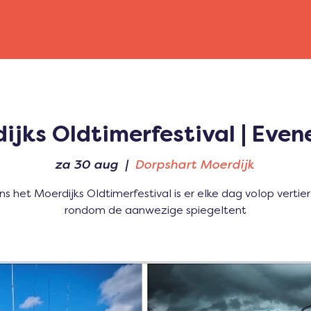
ijks Oldtimerfestival | Eve
za 30 aug
  |  
Dorpshart Moerdijk
ns het Moerdijks Oldtimerfestival is er elke dag volop vertier
rondom de aanwezige spiegeltent