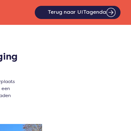
Terug naar UITagenda
ging
rplaats
s een
paden