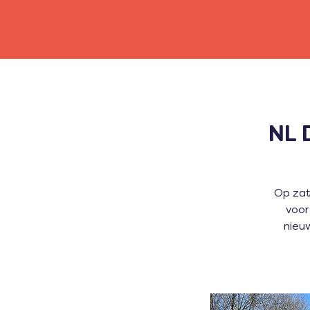
NL 
Op zat
voor
nieu