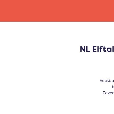
NL Elfta
Voetbal
b
Zeven