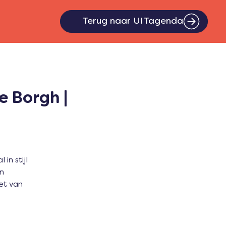
Terug naar UITagenda
e Borgh |
in stijl
in
et van