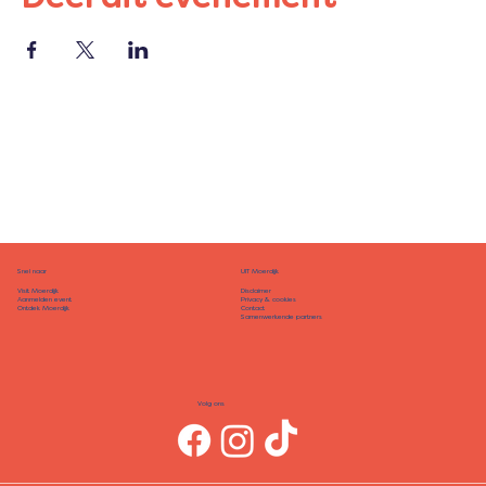
Snel naar
UIT Moerdijk
Disclaimer
Visit Moerdijk
Privacy & cookies
Aanmelden event
Contact
Ontdek Moerdijk
Samenwerkende partners
Volg ons