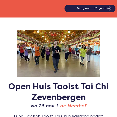
Terug naar UITagenda
Open Huis Taoist Tai Chi
Zevenbergen
wo 26 nov
  |  
de Neerhof
Fung Loy Kok Taoist Tai Chi Nederland nodigt