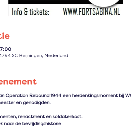
tie
17:00
, 4794 SC Heijningen, Nederland
venement
 van Operation Rebound 1944 een herdenkingsmoment bij 
eester en genodigden.   
enten, renactment en soldatenkost. 
 naar de bevrijdingshistorie