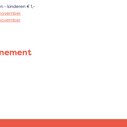
 - kinderen € 1,-
8 november
9 november
enement