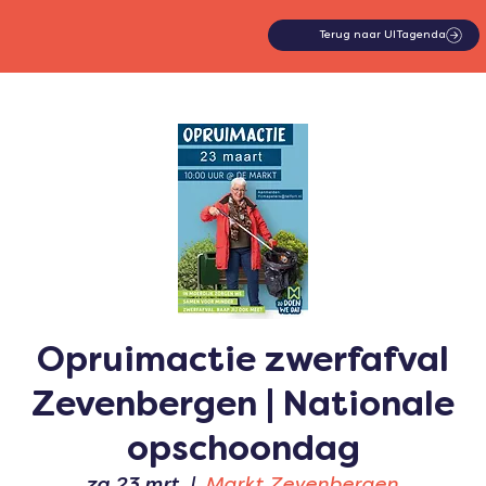
Terug naar UITagenda
Opruimactie zwerfafval
Zevenbergen | Nationale
opschoondag
za 23 mrt
  |  
Markt Zevenbergen