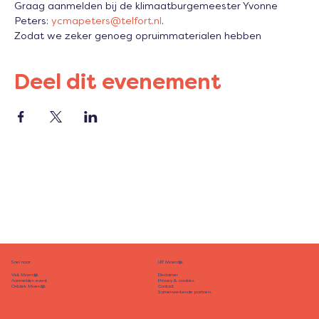
Graag aanmelden bij de klimaatburgemeester Yvonne 
Peters: 
ycmapeters@telfort.nl
. 
Zodat we zeker genoeg opruimmaterialen hebben
Deel dit evenement
Snel naar
UIT Moerdijk
Disclaimer
Visit Moerdijk
Privacy & cookies
Aanmelden event
Contact
Ontdek Moerdijk
Samenwerkende partners