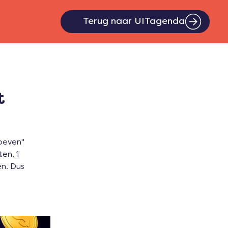
Terug naar UITagenda
t
hoeven"
en, 1
en. Dus