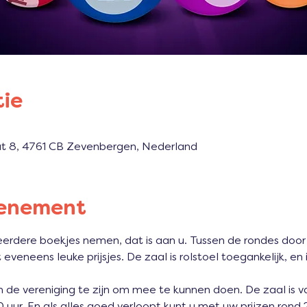
tie
aat 8, 4761 CB Zevenbergen, Nederland
venement
eerdere boekjes nemen, dat is aan u. Tussen de rondes door
eveneens leuke prijsjes. De zaal is rolstoel toegankelijk, en
n de vereniging te zijn om mee te kunnen doen. De zaal is v
uur. En als alles goed verloopt kunt u met uw prijzen rond 