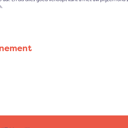
n.
enement