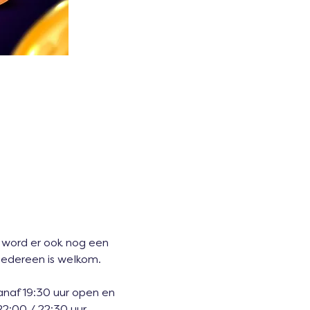
 word er ook nog een 
 iedereen is welkom. 
anaf 19:30 uur open en 
22:00 / 22:30 uur 