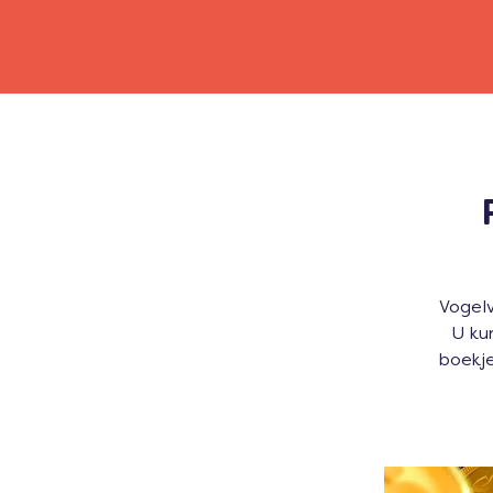
Vogelv
U ku
boekje