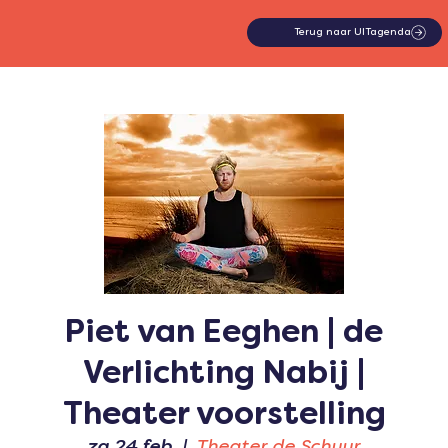
Terug naar UITagenda
Piet van Eeghen | de
Verlichting Nabij |
Theater voorstelling
za 24 feb
  |  
Theater de Schuur