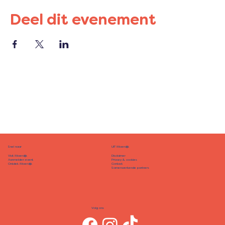
Deel dit evenement
Snel naar
UIT Moerdijk
Disclaimer
Visit Moerdijk
Privacy & cookies
Aanmelden event
Contact
Ontdek Moerdijk
Samenwerkende partners
Volg ons