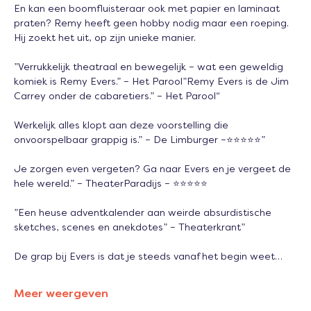
En kan een boomfluisteraar ook met papier en laminaat 
praten? Remy heeft geen hobby nodig maar een roeping. 
Hij zoekt het uit, op zijn unieke manier.
”Verrukkelijk theatraal en bewegelijk – wat een geweldig 
komiek is Remy Evers.” – Het Parool”Remy Evers is de Jim 
Carrey onder de cabaretiers.” – Het Parool“
Werkelijk alles klopt aan deze voorstelling die 
onvoorspelbaar grappig is.” – De Limburger –⭐️⭐️⭐️⭐️⭐️”
Je zorgen even vergeten? Ga naar Evers en je vergeet de 
hele wereld.” – TheaterParadijs – ⭐️⭐️⭐️⭐️⭐️
”Een heuse adventkalender aan weirde absurdistische 
sketches, scenes en anekdotes” – Theaterkrant”
De grap bij Evers is dat je steeds vanaf het begin weet…
Meer weergeven