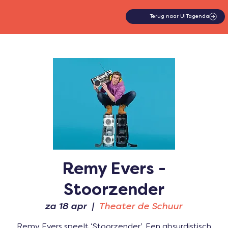
Terug naar UITagenda
Remy Evers -
Stoorzender
za 18 apr
  |  
Theater de Schuur
Remy Evers speelt ‘Stoorzender’. Een absurdistisch