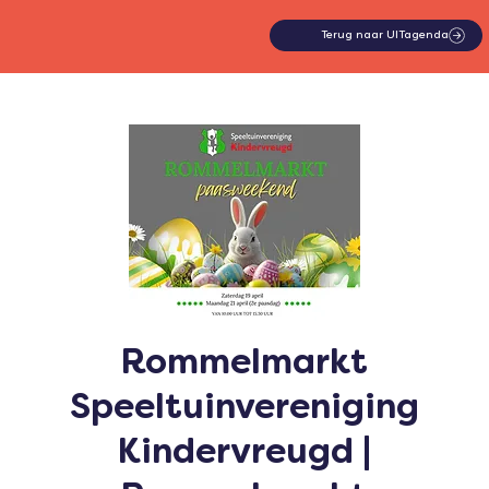
Terug naar UITagenda
Rommelmarkt
Speeltuinvereniging
Kindervreugd |