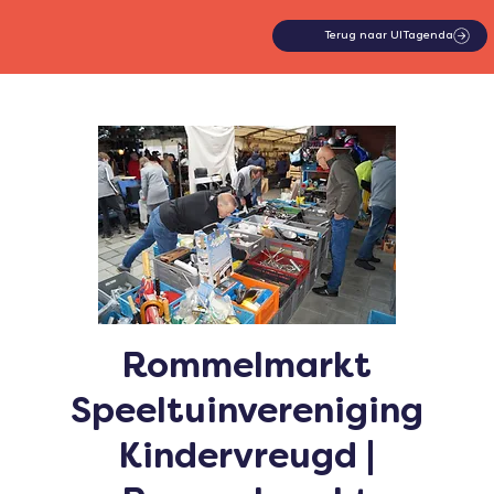
Terug naar UITagenda
Rommelmarkt
Speeltuinvereniging
Kindervreugd |