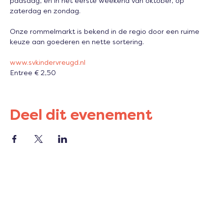
paasdag, en in het eerste weekend van oktober, op 
zaterdag en zondag. 
Onze rommelmarkt is bekend in de regio door een ruime 
keuze aan goederen en nette sortering. 
www.svkindervreugd.nl
Entree € 2,50
Deel dit evenement