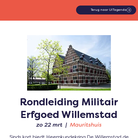
Terug naar UITagenda
Rondleiding Militair
Erfgoed Willemstad
zo 22 mrt
  |  
Mauritshuis
Sinds kort biedt Heemkundekring De Willemstad de