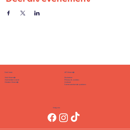
Snel naar
UIT Moerdijk
Disclaimer
Visit Moerdijk
Privacy & cookies
Aanmelden event
Contact
Ontdek Moerdijk
Samenwerkende partners
Volg ons