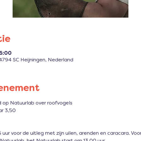
tie
16:00
, 4794 SC Heijningen, Nederland
venement
op Natuurlab over roofvogels  
ar 3,50  
uur voor de uitleg met zijn uilen, arenden en caracara. Vo
 Natuurlab. het Natuurlab start om 13.00 uur. 