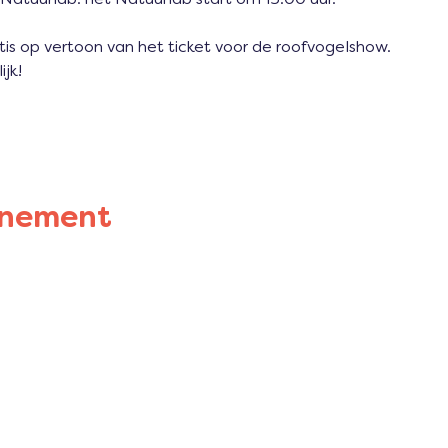
s op vertoon van het ticket voor de roofvogelshow. 
k!   
enement