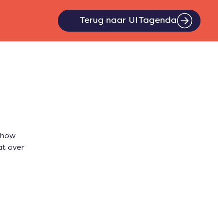
Terug naar UITagenda
lshow
at over