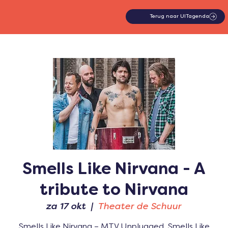
Terug naar UITagenda
Smells Like Nirvana - A
tribute to Nirvana
za 17 okt
  |  
Theater de Schuur
Smells Like Nirvana – MTV Unplugged. Smells Like