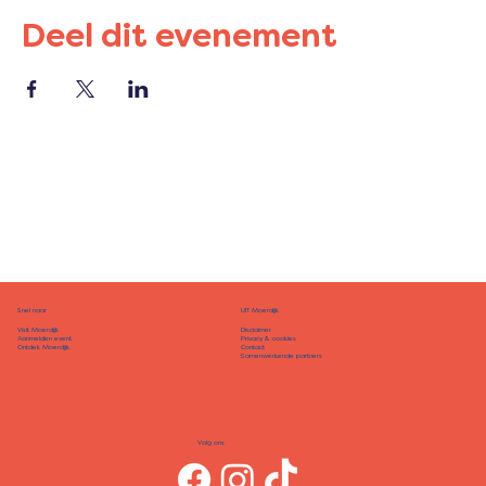
Deel dit evenement
Snel naar
UIT Moerdijk
Disclaimer
Visit Moerdijk
Privacy & cookies
Aanmelden event
Contact
Ontdek Moerdijk
Samenwerkende partners
Volg ons