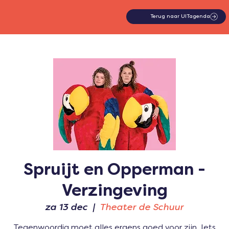
Terug naar UITagenda
Spruijt en Opperman -
Verzingeving
za 13 dec
  |  
Theater de Schuur
Tegenwoordig moet alles ergens goed voor zijn. Iets