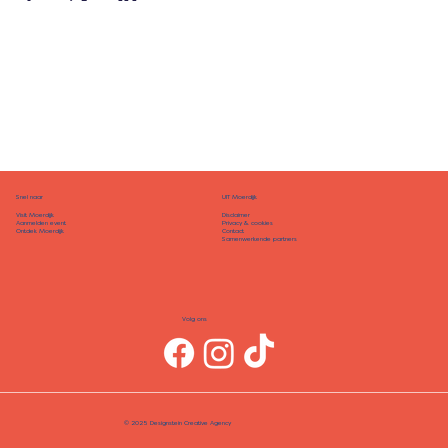
Snel naar
UIT Moerdijk
Disclaimer
Visit Moerdijk
Privacy & cookies
Aanmelden event
Contact
Ontdek Moerdijk
Samenwerkende partners
Volg ons
© 2025 Designstein Creative Agency