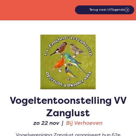
Terug naar UITagenda
Vogeltentoonstelling VV
Zanglust
zo 22 nov
  |  
Bij Verhoeven
Vogelvereniging Zanglust organiseert hun 62e