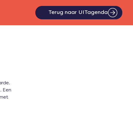
Terug naar UITagenda
arde.
. Een
 met