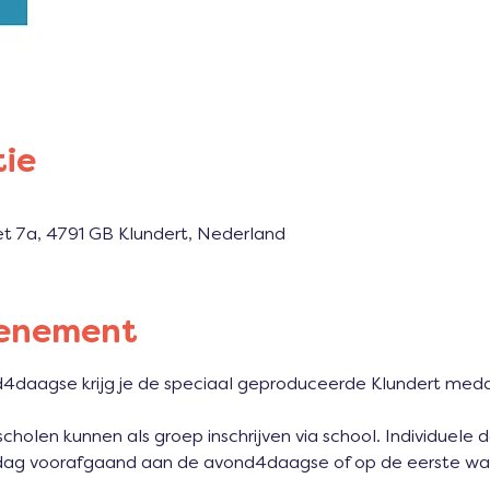
tie
et 7a, 4791 GB Klundert, Nederland
venement
4daagse krijg je de speciaal geproduceerde Klundert medai
scholen kunnen als groep inschrijven via school. Individuele
dag voorafgaand aan de avond4daagse of op de eerste wan