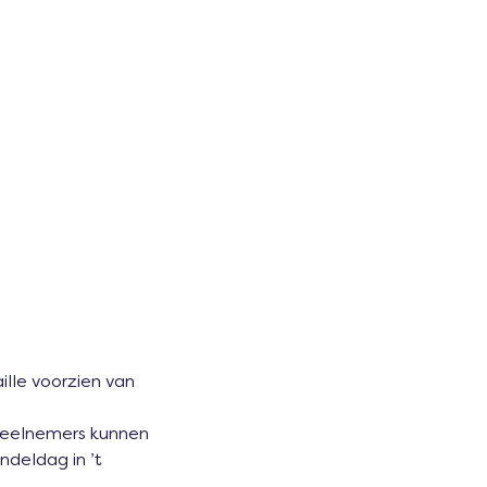
lle voorzien van 
 deelnemers kunnen 
deldag in ’t 