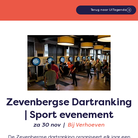
Terug naar UITagenda
Zevenbergse Dartranking
| Sport evenement
za 30 nov
  |  
Bij Verhoeven
De Zevenbergse dartranking organiseert elk jaar een