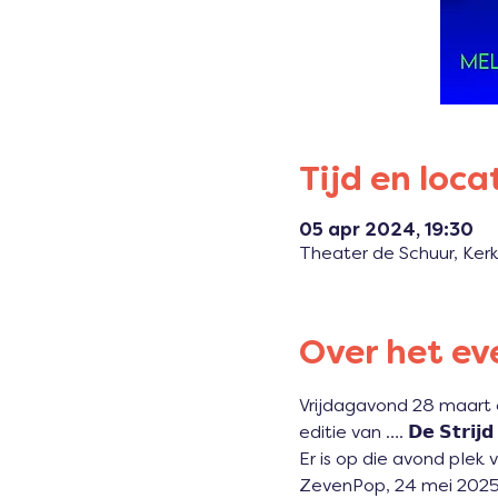
Tijd en loca
05 apr 2024, 19:30
Theater de Schuur, Ker
Over het e
Vrijdagavond 28 maart 
editie van …. 𝗗𝗲 𝗦𝘁𝗿𝗶𝗷𝗱
Er is op die avond plek 
ZevenPop, 24 mei 2025