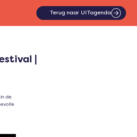
Terug naar UITagenda
stival |
in de
tevolle
!