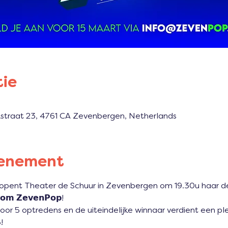
tie
kstraat 23, 4761 CA Zevenbergen, Netherlands
venement
opent Theater de Schuur in Zevenbergen om 19.30u haar d
 𝗼𝗺 𝗭𝗲𝘃𝗲𝗻𝗣𝗼𝗽!
voor 5 optredens en de uiteindelijke winnaar verdient een ple
!