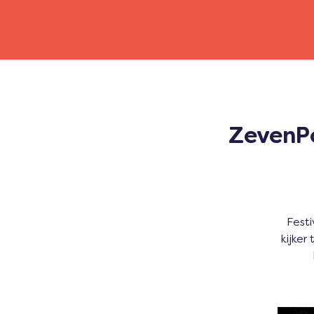
ZevenPo
Festi
kijker