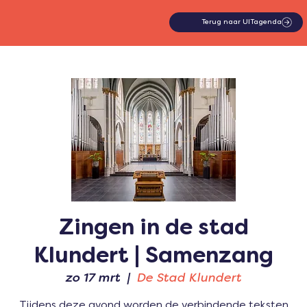
Terug naar UITagenda
Zingen in de stad
Klundert | Samenzang
zo 17 mrt
  |  
De Stad Klundert
Tijdens deze avond worden de verbindende teksten